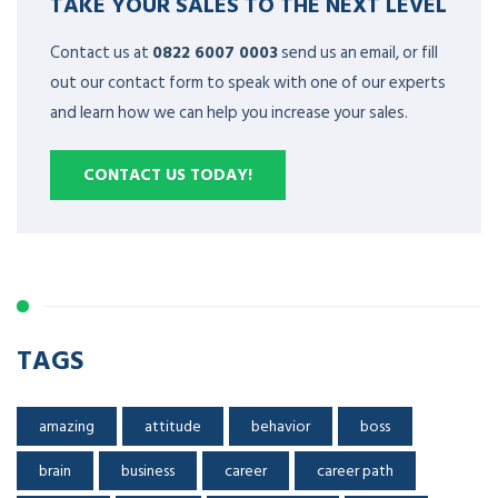
TAKE YOUR SALES TO THE NEXT LEVEL
Contact us at
0822 6007 0003
send us an email, or fill
out our contact form to speak with one of our experts
and learn how we can help you increase your sales.
CONTACT US TODAY!
TAGS
amazing
attitude
behavior
boss
brain
business
career
career path