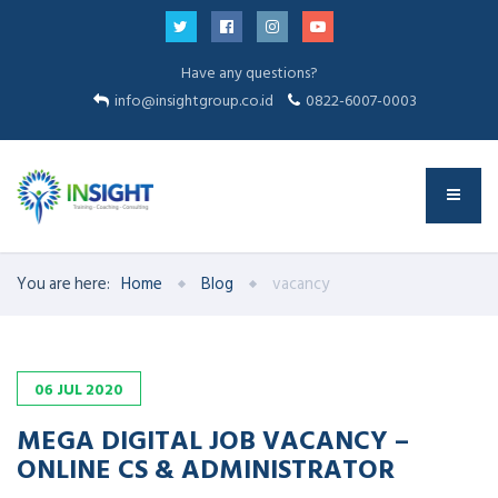
Have any questions?
info@insightgroup.co.id
0822-6007-0003
You are here:
Home
Blog
vacancy
06
JUL
2020
MEGA DIGITAL JOB VACANCY –
ONLINE CS & ADMINISTRATOR