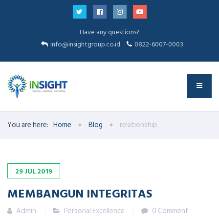
Have any questions?
info@insightgroup.co.id
0822-6007-0003
You are here:
Home
Blog
relationship
29
JUL
2019
MEMBANGUN INTEGRITAS
Admin
Personal Excellence
0 Comment