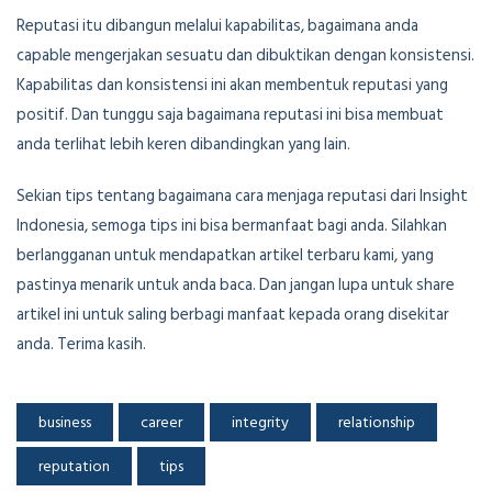
Reputasi itu dibangun melalui kapabilitas, bagaimana anda
capable mengerjakan sesuatu dan dibuktikan dengan konsistensi.
Kapabilitas dan konsistensi ini akan membentuk reputasi yang
positif. Dan tunggu saja bagaimana reputasi ini bisa membuat
anda terlihat lebih keren dibandingkan yang lain.
Sekian tips tentang bagaimana cara menjaga reputasi dari Insight
Indonesia, semoga tips ini bisa bermanfaat bagi anda. Silahkan
berlangganan untuk mendapatkan artikel terbaru kami, yang
pastinya menarik untuk anda baca. Dan jangan lupa untuk share
artikel ini untuk saling berbagi manfaat kepada orang disekitar
anda. Terima kasih.
business
career
integrity
relationship
reputation
tips