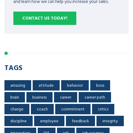
and learn how we can help you increase your sales.
CONTACT US TODAY!
TAGS
amazing
attitude
behavior
boss
brain
business
career
career path
change
coach
commitment
critics
discipline
employee
feedback
integrity
interaction
IOS
job
job vacancy