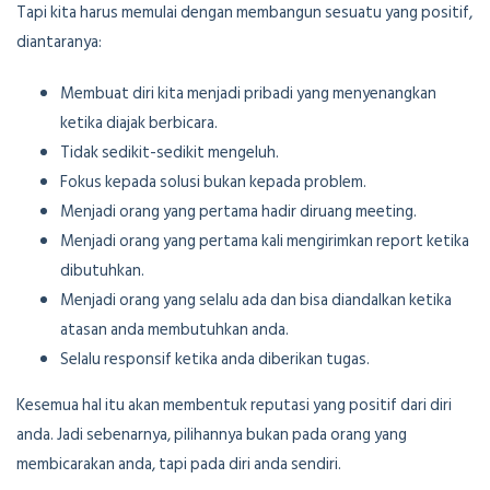
Tapi kita harus memulai dengan membangun sesuatu yang positif,
diantaranya:
Membuat diri kita menjadi pribadi yang menyenangkan
ketika diajak berbicara.
Tidak sedikit-sedikit mengeluh.
Fokus kepada solusi bukan kepada problem.
Menjadi orang yang pertama hadir diruang meeting.
Menjadi orang yang pertama kali mengirimkan report ketika
dibutuhkan.
Menjadi orang yang selalu ada dan bisa diandalkan ketika
atasan anda membutuhkan anda.
Selalu responsif ketika anda diberikan tugas.
Kesemua hal itu akan membentuk reputasi yang positif dari diri
anda. Jadi sebenarnya, pilihannya bukan pada orang yang
membicarakan anda, tapi pada diri anda sendiri.