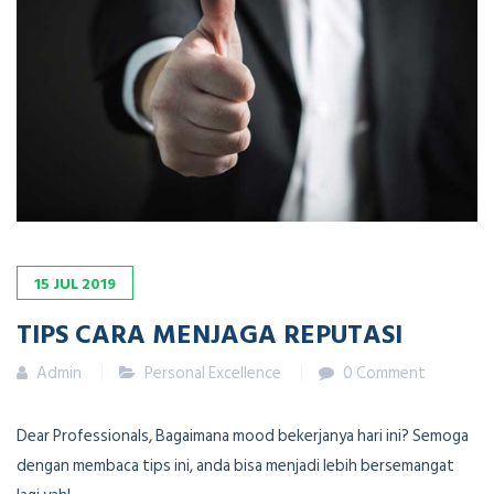
15
JUL
2019
TIPS CARA MENJAGA REPUTASI
Admin
Personal Excellence
0 Comment
Dear Professionals, Bagaimana mood bekerjanya hari ini? Semoga
dengan membaca tips ini, anda bisa menjadi lebih bersemangat