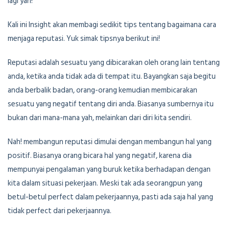
lagi yah!
Kali ini Insight akan membagi sedikit tips tentang bagaimana cara
menjaga reputasi. Yuk simak tipsnya berikut ini!
Reputasi adalah sesuatu yang dibicarakan oleh orang lain tentang
anda, ketika anda tidak ada di tempat itu. Bayangkan saja begitu
anda berbalik badan, orang-orang kemudian membicarakan
sesuatu yang negatif tentang diri anda. Biasanya sumbernya itu
bukan dari mana-mana yah, melainkan dari diri kita sendiri.
Nah! membangun reputasi dimulai dengan membangun hal yang
positif. Biasanya orang bicara hal yang negatif, karena dia
mempunyai pengalaman yang buruk ketika berhadapan dengan
kita dalam situasi pekerjaan. Meski tak ada seorangpun yang
betul-betul perfect dalam pekerjaannya, pasti ada saja hal yang
tidak perfect dari pekerjaannya.