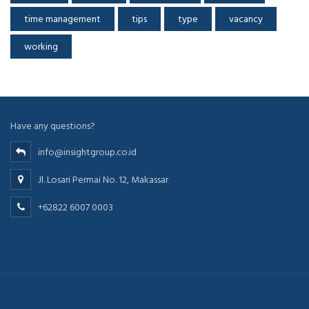
time management
tips
type
vacancy
working
Have any questions?
info@insightgroup.co.id
Jl. Losari Permai No. 12, Makassar
+62822 6007 0003