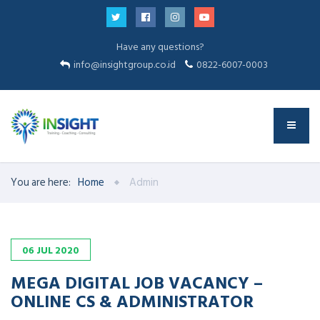
Have any questions?
info@insightgroup.co.id
0822-6007-0003
You are here:
Home
Admin
06
JUL
2020
MEGA DIGITAL JOB VACANCY –
ONLINE CS & ADMINISTRATOR