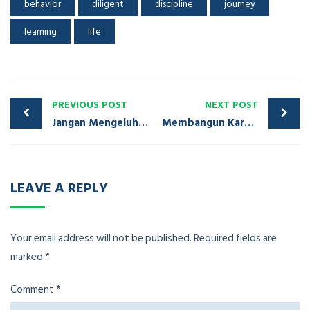
behavior
diligent
discipline
journey
learning
life
PREVIOUS POST
NEXT POST
Jangan Mengeluh Pada Pekerjaan
Membangun Karakter Positif
LEAVE A REPLY
Your email address will not be published.
Required fields are
marked
*
Comment
*