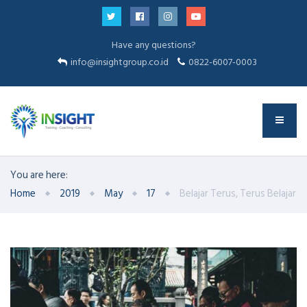
Have any questions?
info@insightgroup.co.id
0822-6007-0003
You are here:
Home
2019
May
17
Belajar Terus, Terus Belajar