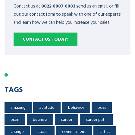
Contact us at
0822 6007 0003
send us an email, or fill
out our contact form to speak with one of our experts
and learn how we can help you increase your sales.
CONTACT US TODAY!
TAGS
amazing
attitude
behavior
boss
brain
business
career
career path
change
coach
commitment
critics